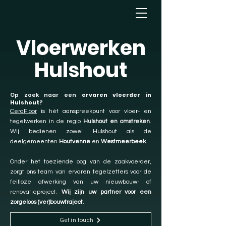
Vloerwerken
Hulshout
Op zoek naar een
ervaren vloerder in
Hulshout
?
CeraFloor
is hét aanspreekpunt voor vloer- en
tegelwerken in de regio
Hulshout en omstreken
.
Wij bedienen zowel Hulshout als de
deelgemeenten
Houtvenne
en
Westmeerbeek
.
Onder het toeziende oog van de zaakvoerder,
zorgt ons team van ervaren tegelzetters voor de
feilloze afwerking van uw nieuwbouw- of
renovatieproject.
Wij zijn uw partner voor een
zorgeloos (ver)bouwtraject
.
Get in touch