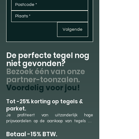
Volgende
De perfecte tegel nog
niet gevonden?
Bezoek één van onze
partner-toonzalen.
Voordelig voor jou!
​Tot -25% korting op tegels &
parket.
Je profiteert van uitzonderlijk hoge 
prijsvoordelen op de aankoop van tegels en 
parket. Dit is mogelijk dankzij onze langdurige 
Betaal -15% BTW.
samenwerkingen met onze partner-
showrooms en ons jaarlijkse aankoopvolume. 