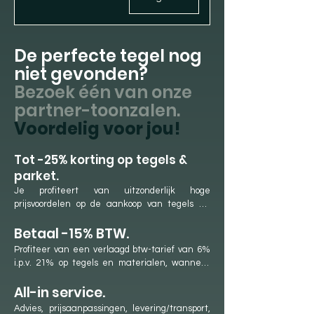
De perfecte tegel nog
niet gevonden?
Bezoek één van onze
partner-toonzalen.
Voordelig voor jou!
​Tot -25% korting op tegels &
parket.
Je profiteert van uitzonderlijk hoge 
prijsvoordelen op de aankoop van tegels en 
parket. Dit is mogelijk dankzij onze langdurige 
Betaal -15% BTW.
samenwerkingen met onze partner-
showrooms en ons jaarlijkse aankoopvolume. 
Profiteer van een verlaagd btw-tarief van 6% 
We genieten hierdoor van lage aankoopprijzen 
i.p.v. 21% op tegels en materialen, wanneer 
en hoge kortingen, die we rechtstreeks 
deze door CeraFloor aangekocht worden. In 
doorgeven aan onze klanten.

All-in service.
België geldt bij renovatieprojecten een 
verlaagd btw-tarief van 6% op de aankoop van 
Advies, prijsaanpassingen, levering/transport, 
Of je nu op zoek bent naar keramische tegels, 