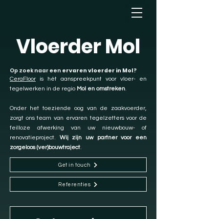
Vloerder Mol
Op zoek naar een
ervaren vloerder in Mol
?
CeraFloor
is hét aanspreekpunt voor vloer- en
tegelwerken in de regio
Mol en omstreken
.
Onder het toeziende oog van de zaakvoerder,
zorgt ons team van ervaren tegelzetters voor de
feilloze afwerking van uw nieuwbouw- of
renovatieproject.
Wij zijn uw partner voor een
zorgeloos (ver)bouwtraject
.
Get in touch
Referenties