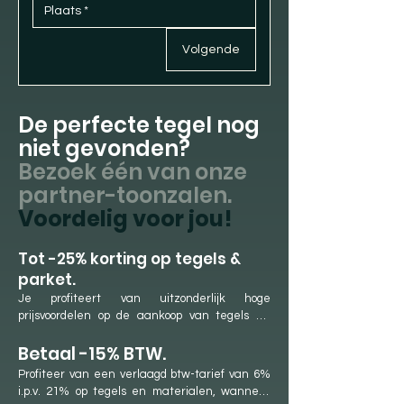
Volgende
De perfecte tegel nog
niet gevonden?
Bezoek één van onze
partner-toonzalen.
Voordelig voor jou!
​Tot -25% korting op tegels &
parket.
Je profiteert van uitzonderlijk hoge 
prijsvoordelen op de aankoop van tegels en 
parket. Dit is mogelijk dankzij onze langdurige 
Betaal -15% BTW.
samenwerkingen met onze partner-
showrooms en ons jaarlijkse aankoopvolume. 
Profiteer van een verlaagd btw-tarief van 6% 
We genieten hierdoor van lage aankoopprijzen 
i.p.v. 21% op tegels en materialen, wanneer 
en hoge kortingen, die we rechtstreeks 