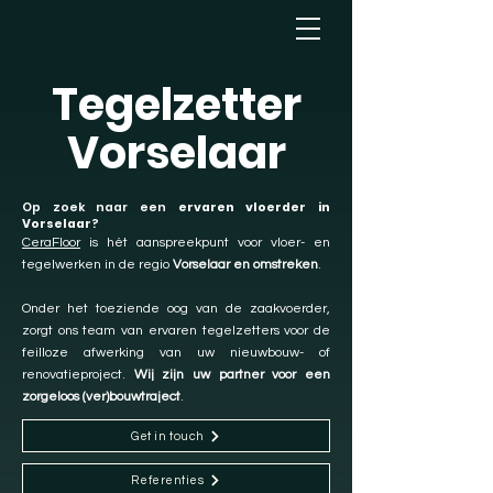
Tegelzetter
Vorselaar
Op zoek naar een
ervaren vloerder in
Vorselaar
?
CeraFloor
is hét aanspreekpunt voor vloer- en
tegelwerken in de regio
Vorselaar en omstreken
.
Onder het toeziende oog van de zaakvoerder,
zorgt ons team van ervaren tegelzetters voor de
feilloze afwerking van uw nieuwbouw- of
renovatieproject.
Wij zijn uw partner voor een
zorgeloos (ver)bouwtraject
.
Get in touch
Referenties