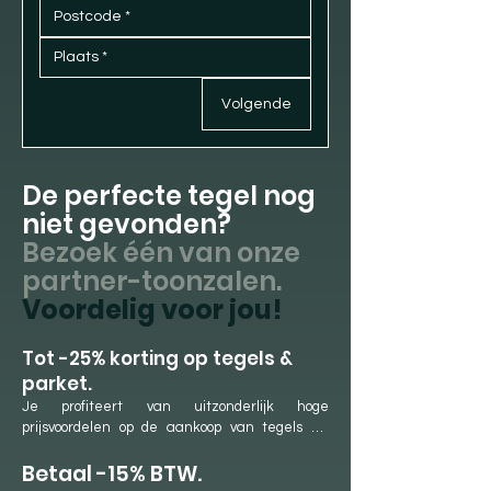
Volgende
De perfecte tegel nog
niet gevonden?
Bezoek één van onze
partner-toonzalen.
Voordelig voor jou!
​Tot -25% korting op tegels &
parket.
Je profiteert van uitzonderlijk hoge 
prijsvoordelen op de aankoop van tegels en 
parket. Dit is mogelijk dankzij onze langdurige 
Betaal -15% BTW.
samenwerkingen met onze partner-
showrooms en ons jaarlijkse aankoopvolume. 