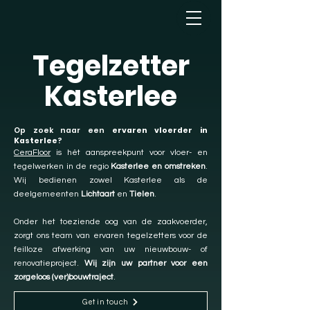
Tegelzetter
Kasterlee
Op zoek naar een
ervaren vloerder in
Kasterlee
?
CeraFloor
is hét aanspreekpunt voor vloer- en
tegelwerken in de regio
Kasterlee en omstreken
.
Wij bedienen zowel Kasterlee als de
deelgemeenten
Lichtaart
en
Tielen
.
Onder het toeziende oog van de zaakvoerder,
zorgt ons team van ervaren tegelzetters voor de
feilloze afwerking van uw nieuwbouw- of
renovatieproject.
Wij zijn uw partner voor een
zorgeloos (ver)bouwtraject
.
Get in touch