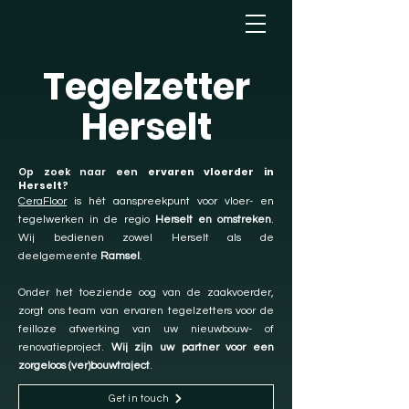
Tegelzetter
Herselt
Op zoek naar een
ervaren vloerder in
Herselt
?
CeraFloor
is hét aanspreekpunt voor vloer- en
tegelwerken in de regio
Herselt en omstreken
.
Wij bedienen zowel Herselt als de
deelgemeente
Ramsel
.
Onder het toeziende oog van de zaakvoerder,
zorgt ons team van ervaren tegelzetters voor de
feilloze afwerking van uw nieuwbouw- of
renovatieproject.
Wij zijn uw partner voor een
zorgeloos (ver)bouwtraject
.
Get in touch