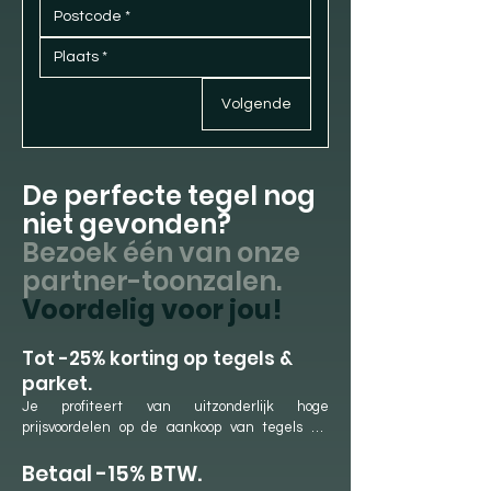
Volgende
De perfecte tegel nog
niet gevonden?
Bezoek één van onze
partner-toonzalen.
Voordelig voor jou!
​Tot -25% korting op tegels &
parket.
Je profiteert van uitzonderlijk hoge 
prijsvoordelen op de aankoop van tegels en 
parket. Dit is mogelijk dankzij onze langdurige 
Betaal -15% BTW.
samenwerkingen met onze partner-
showrooms en ons jaarlijkse aankoopvolume. 