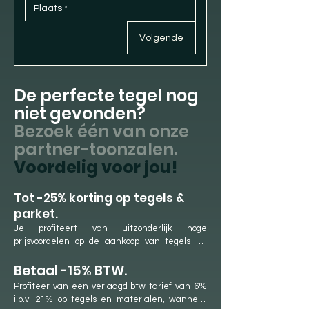
Volgende
De perfecte tegel nog
niet gevonden?
Bezoek één van onze
partner-toonzalen.
Voordelig voor jou!
​Tot -25% korting op tegels &
parket.
Je profiteert van uitzonderlijk hoge 
prijsvoordelen op de aankoop van tegels en 
parket. Dit is mogelijk dankzij onze langdurige 
Betaal -15% BTW.
samenwerkingen met onze partner-
showrooms en ons jaarlijkse aankoopvolume. 
Profiteer van een verlaagd btw-tarief van 6% 
We genieten hierdoor van lage aankoopprijzen 
i.p.v. 21% op tegels en materialen, wanneer 
en hoge kortingen, die we rechtstreeks 