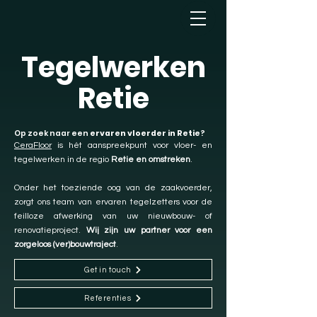
Tegelwerken
Retie
Op zoek naar een
ervaren vloerder in Retie
?
CeraFloor
is hét aanspreekpunt voor vloer- en
tegelwerken in de regio
Retie en omstreken
.
Onder het toeziende oog van de zaakvoerder,
zorgt ons team van ervaren tegelzetters voor de
feilloze afwerking van uw nieuwbouw- of
renovatieproject.
Wij zijn uw partner voor een
zorgeloos (ver)bouwtraject
.
Get in touch
Referenties