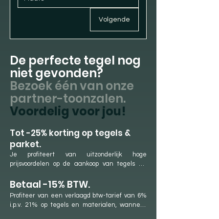
Volgende
De perfecte tegel nog
niet gevonden?
Bezoek één van onze
partner-toonzalen.
Voordelig voor jou!
​Tot -25% korting op tegels &
parket.
Je profiteert van uitzonderlijk hoge 
prijsvoordelen op de aankoop van tegels en 
parket. Dit is mogelijk dankzij onze langdurige 
Betaal -15% BTW.
samenwerkingen met onze partner-
showrooms en ons jaarlijkse aankoopvolume. 
Profiteer van een verlaagd btw-tarief van 6% 
We genieten hierdoor van lage aankoopprijzen 
i.p.v. 21% op tegels en materialen, wanneer 
en hoge kortingen, die we rechtstreeks 
deze door CeraFloor aangekocht worden. In 